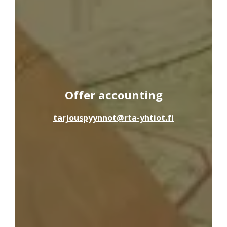
Offer accounting
tarjouspyynnot
@rta-yhtiot.fi