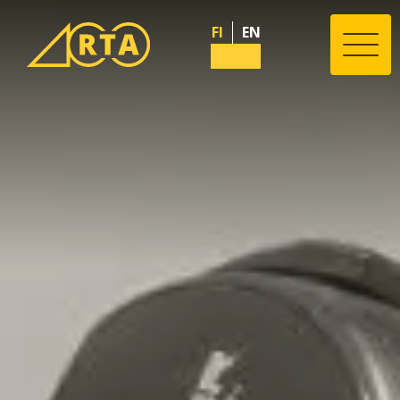
FI
EN
Valik