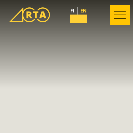
FI
EN
Valik