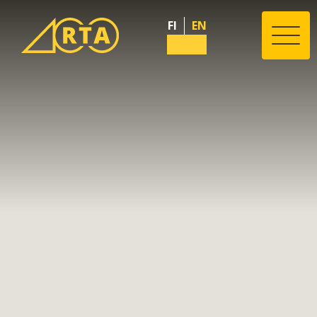
FI
EN
Valik