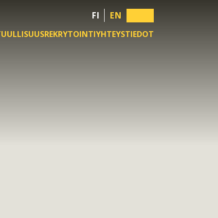
FI
EN
TUULLISUUS
REKRYTOINTI
YHTEYSTIEDOT