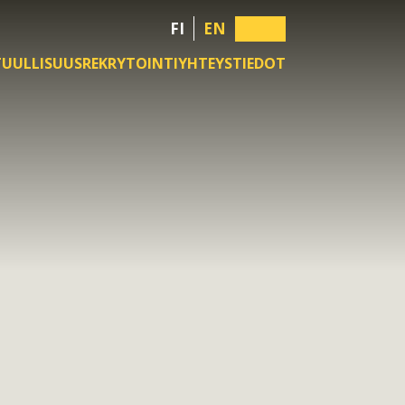
FI
EN
TUULLISUUS
REKRYTOINTI
YHTEYSTIEDOT