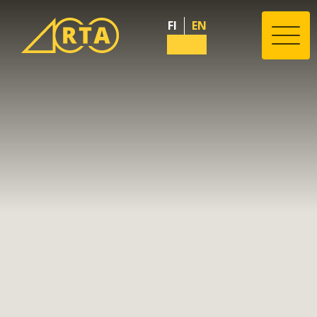
FI
EN
Valik