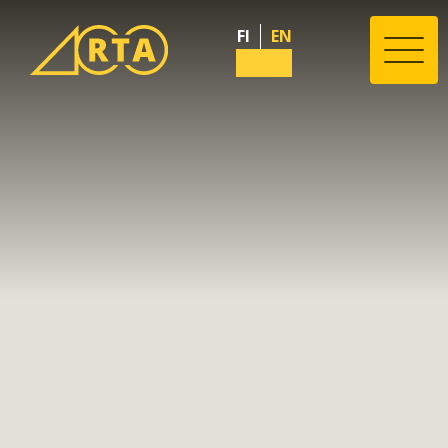
FI
EN
Valik