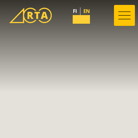
FI
EN
Valik