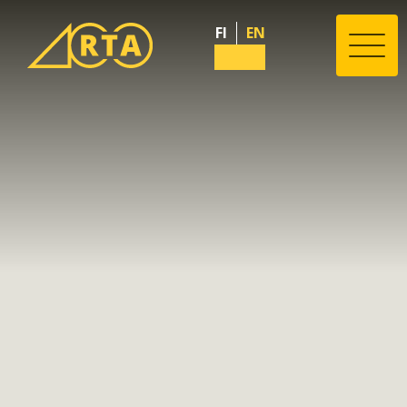
FI
EN
Valik