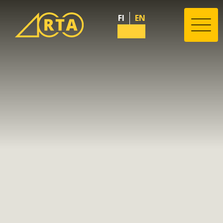
FI
EN
Valik